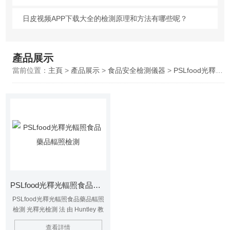
日皮视频APP下载大全的檢測原理和方法有哪些呢？
產品展示
當前位置：
主頁
>
產品展示
>
食品安全檢測儀器
>
PSLfood光釋光輻照食品檢測
PSLfood光釋光輻照食品藥品輻照檢測
PSLfood光釋光輻照食品藥品輻照
檢測 光釋光檢測 法 由 Huntley 教
授 等 於 1985年提出，最早應用於
查看詳情